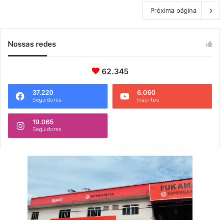
Próxima página
Nossas redes
62.345
37.220
6.060
Seguidores
Inscritos
19.065
Seguidores