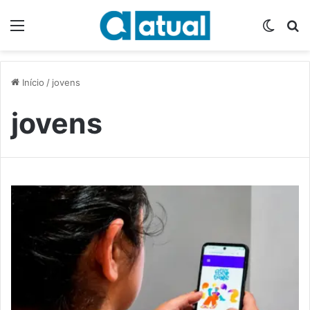
Menu
Switch
P
Início
/
jovens
jovens