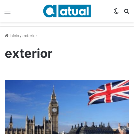
Menu
Switch
P
Início
/
exterior
exterior