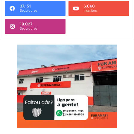
37.151
6.060
Seguidores
Inscritos
19.027
Seguidores