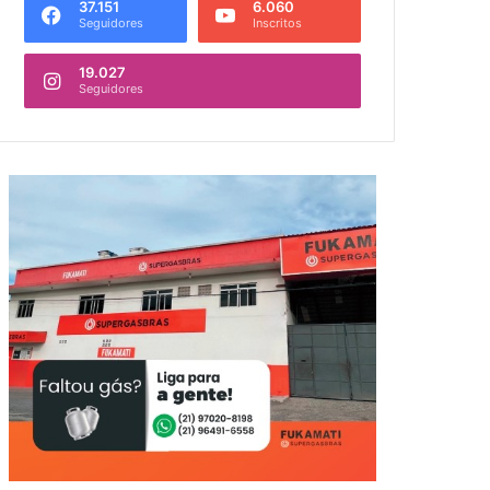
37.151
6.060
Seguidores
Inscritos
19.027
Seguidores