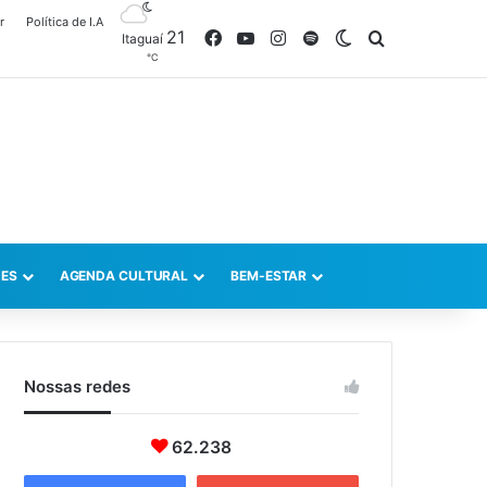
r
Política de I.A
21
Facebook
YouTube
Instagram
Spotify
Switch skin
Procurar po
Itaguaí
℃
ES
AGENDA CULTURAL
BEM-ESTAR
Nossas redes
62.238