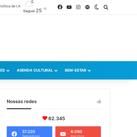
olítica de I.A
Facebook
YouTube
Instagram
Spotify
Switch skin
Procurar po
℃
25
Itaguaí
ES
AGENDA CULTURAL
BEM-ESTAR
Nossas redes
62.345
37.220
6.060
Seguidores
Inscritos