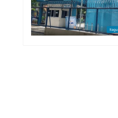
Itagu