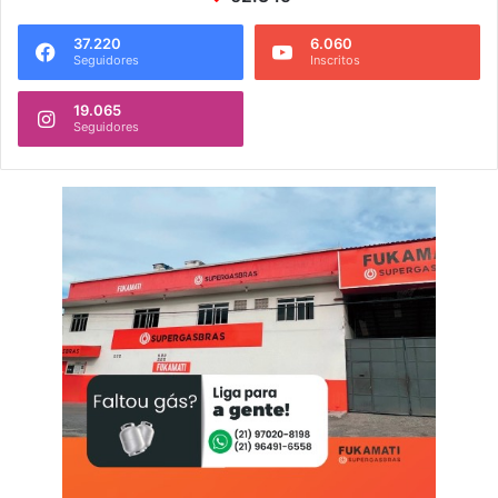
37.220
6.060
Seguidores
Inscritos
19.065
Seguidores