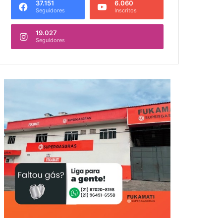
37.151
6.060
Seguidores
Inscritos
19.027
Seguidores