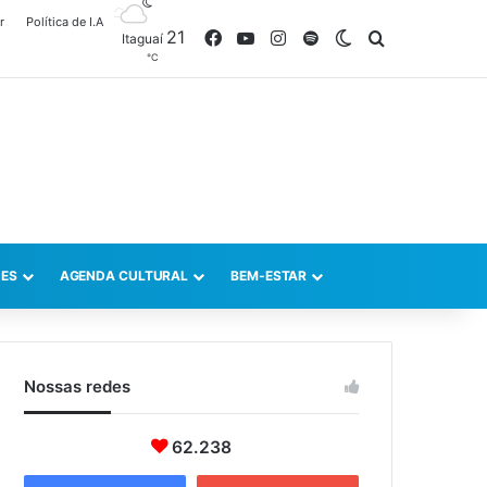
r
Política de I.A
21
Facebook
YouTube
Instagram
Spotify
Switch skin
Procurar po
Itaguaí
℃
ES
AGENDA CULTURAL
BEM-ESTAR
Nossas redes
62.238