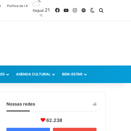
r
Política de I.A
21
Facebook
YouTube
Instagram
Spotify
Switch skin
Procurar po
Itaguaí
℃
ES
AGENDA CULTURAL
BEM-ESTAR
Nossas redes
62.238