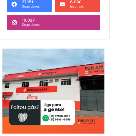
37.151
6.060
Seguidores
Inscritos
19.027
Seguidores