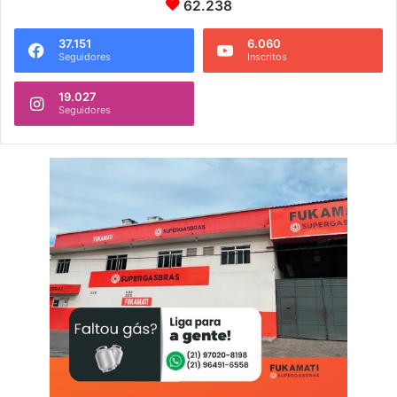
62.238
37.151
6.060
Seguidores
Inscritos
19.027
Seguidores