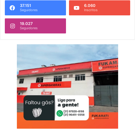
37.151
6.060
Seguidores
Inscritos
19.027
Seguidores