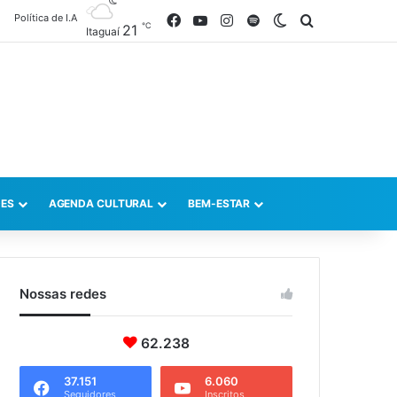
Política de I.A
Facebook
YouTube
Instagram
Spotify
Switch skin
Procurar po
℃
21
Itaguaí
ES
AGENDA CULTURAL
BEM-ESTAR
Nossas redes
62.238
37.151
6.060
Seguidores
Inscritos