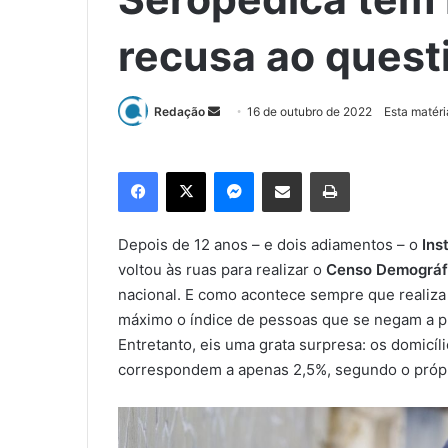
recusa ao quest
Redação
M
16 de outubro de 2022
Esta matéri
a
n
Facebook
X
Messenger
Compartilhar via e-mail
Imprimir
d
e
u
Depois de 12 anos – e dois adiamentos – o
Ins
m
voltou às ruas para realizar o
Censo Demográf
e
nacional. E como acontece sempre que realiza
-
máximo o índice de pessoas que se negam a p
m
Entretanto, eis uma grata surpresa: os domicí
a
correspondem a apenas 2,5%, segundo o própr
i
l