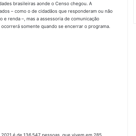
idades brasileiras aonde o Censo chegou. A
hados – como o de cidadãos que responderam ou não
xo e renda –, mas a assessoria de comunicação
s ocorrerá somente quando se encerrar o programa.
m 2021 é de 136.547 pessoas, que vivem em 285