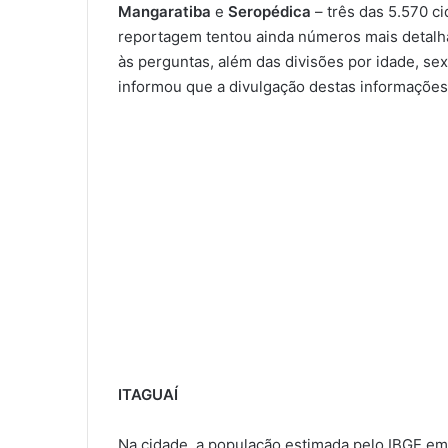
Mangaratiba
e
Seropédica
– três das 5.570 c
reportagem tentou ainda números mais detal
às perguntas, além das divisões por idade, se
informou que a divulgação destas informaçõe
ITAGUAÍ
Na cidade, a população estimada pelo IBGE e