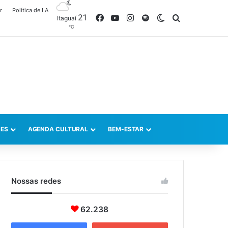
r
Política de I.A
21
Facebook
YouTube
Instagram
Spotify
Switch skin
Procurar po
Itaguaí
℃
ES
AGENDA CULTURAL
BEM-ESTAR
Nossas redes
62.238