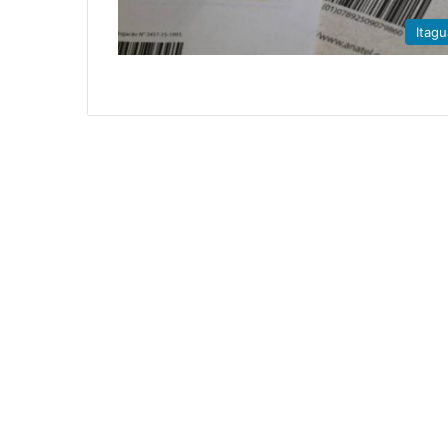
Itagu