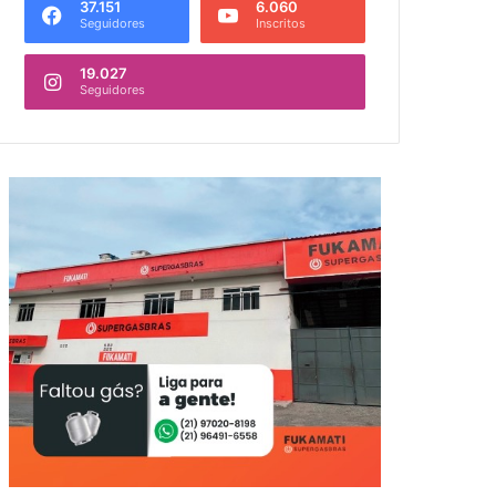
37.151
6.060
Seguidores
Inscritos
19.027
Seguidores