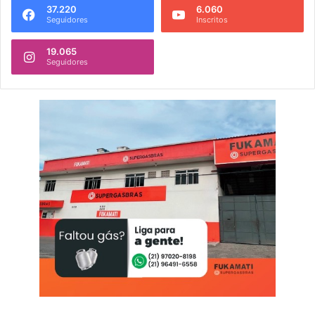
37.220
6.060
Seguidores
Inscritos
19.065
Seguidores