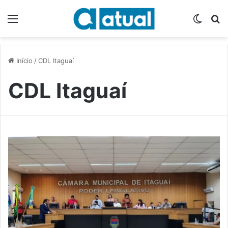
Menu
Switch
P
Início
/
CDL Itaguaí
CDL Itaguaí