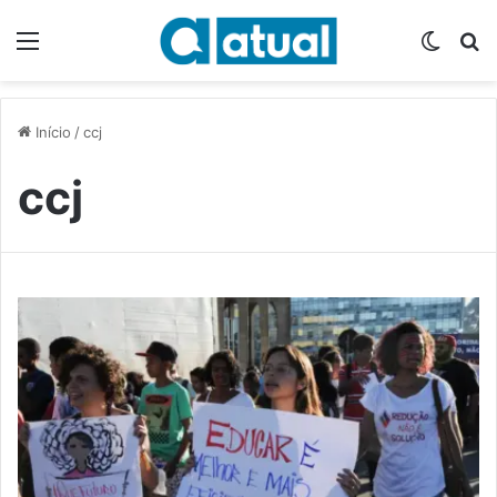
Menu
Switch
P
Início
/
ccj
ccj