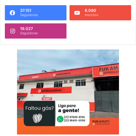
37.151
6.060
Seguidores
Inscritos
19.027
Seguidores