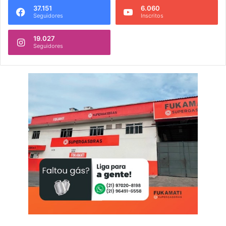
37.151
6.060
Seguidores
Inscritos
19.027
Seguidores