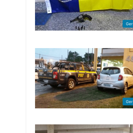
Ger
Ger