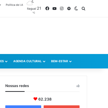
r
Política de I.A
21
Facebook
YouTube
Instagram
Spotify
Switch skin
Procurar po
Itaguaí
℃
ES
AGENDA CULTURAL
BEM-ESTAR
Nossas redes
62.238