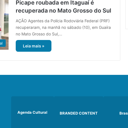
Picape roubada em Itaguaí é
recuperada no Mato Grosso do Sul
AÇÃO Agentes da Polícia Rodoviária Federal (PRF)
recuperaram, na manhã no sábado (10), em Guaíra
no Mato Grosso do Sul,…
al
Leia mais »
Agenda Cultural
BRANDED CONTENT
Bras