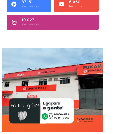
37.151
6.060
Seguidores
Inscritos
19.027
Seguidores