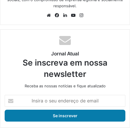
responsável.
We
Fa
Lin
Yo
Ins
bsi
ce
ke
uT
tag
te
bo
din
ub
ra
ok
e
m
Jornal Atual
Se inscreva em nossa
newsletter
Receba as nossas notícias e fique atualizado
I
n
s
i
r
a