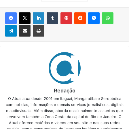
Facebook
X
Linkedin
Tumblr
Pinterest
Reddit
Messenger
WhatsApp
Telegram
Compartilhar via e-mail
Imprimir
Redação
O Atual atua desde 2001 em Itaguaí, Mangaratiba e Seropédica
com notícias, informações e demais serviços jornalísticos, digitais
e audiovisuais. Além disso, aborda ocasionalmente assuntos que
envolvem também a Zona Oeste da capital do Rio de Janeiro. O
Atual oferece matérias e vídeos em seu site e nas suas redes
sociais, com o compromisso de imprensa legítima e socialmente