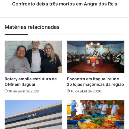
v
d
Confronto deixa três mortos em Angra dos Reis
a
e
r
i
o
x
Matérias relacionadas
d
a
a
t
d
r
a
ê
e
s
m
m
I
o
t
r
a
t
Rotary amplia estrutura de
Encontro em Itaguaí reúne
g
o
ONG em Itaguaí
25 lojas maçônicas da região
u
s
18 de abril de 2026
16 de abril de 2026
a
e
í
m
A
n
g
r