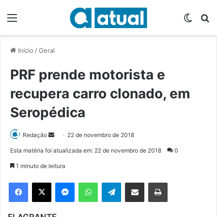
Menu
Switch
P
Início
/
Geral
PRF prende motorista e
recupera carro clonado, em
Seropédica
Redação
M
22 de novembro de 2018
a
Esta matéria foi atualizada em: 22 de novembro de 2018
0
n
1 minuto de leitura
d
e
Facebook
X
Messenger
WhatsApp
Telegram
Compartilhar via e-mail
Imprimir
u
m
FLAGRANTE
e