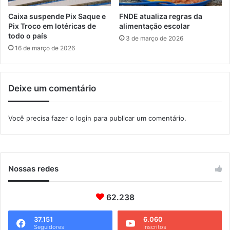
a
d
Caixa suspende Pix Saque e
FNDE atualiza regras da
o
Pix Troco em lotéricas de
alimentação escolar
s
todo o país
3 de março de 2026
R
16 de março de 2026
e
i
s
Deixe um comentário
Você precisa fazer o
login
para publicar um comentário.
Nossas redes
62.238
37.151
6.060
Seguidores
Inscritos