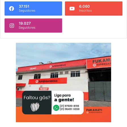
37.151
6.060
Seguidores
Inscritos
19.027
Seguidores