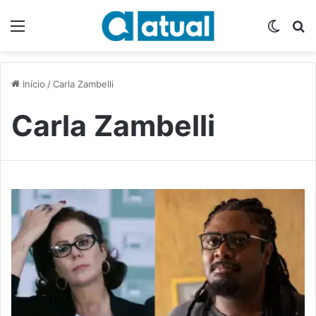
Menu
Switch
P
Início
/
Carla Zambelli
Carla Zambelli