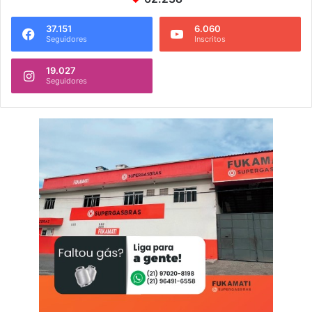
37.151
6.060
Seguidores
Inscritos
19.027
Seguidores