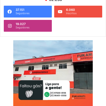
37.151
6.060
Seguidores
Inscritos
19.027
Seguidores