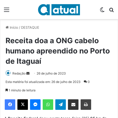
Menu
Switch
P
Início
/
DESTAQUE
Receita doa a ONG cabelo
humano apreendido no Porto
de Itaguaí
Redação
M
26 de julho de 2023
a
Esta matéria foi atualizada em: 26 de julho de 2023
0
n
1 minuto de leitura
d
e
Facebook
X
Messenger
WhatsApp
Telegram
Compartilhar via e-mail
Imprimir
u
m
e