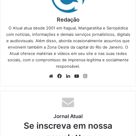
Redação
O Atual atua desde 2001 em Itaguaí, Mangaratiba e Seropédica
com notícias, informações e demais serviços jornalísticos, digitais
e audiovisuais. Além disso, aborda ocasionalmente assuntos que
envolvem também a Zona Oeste da capital do Rio de Janeiro. O
Atual oferece matérias e vídeos em seu site e nas suas redes
sociais, com o compromisso de imprensa legítima e socialmente
responsável.
We
Fa
Lin
Yo
Ins
bsi
ce
ke
uT
tag
te
bo
din
ub
ra
ok
e
m
Jornal Atual
Se inscreva em nossa