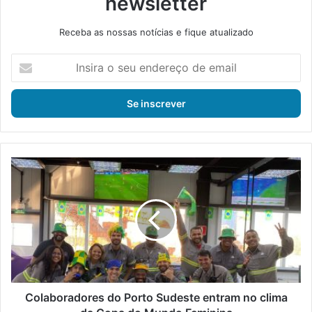
newsletter
Receba as nossas notícias e fique atualizado
I
n
s
i
r
a
o
s
C
e
o
u
l
e
a
n
b
d
o
e
r
r
a
e
d
ç
o
Colaboradores do Porto Sudeste entram no clima
o
r