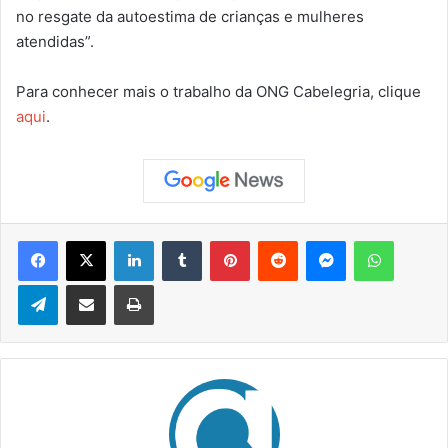
no resgate da autoestima de crianças e mulheres
atendidas”.
Para conhecer mais o trabalho da ONG Cabelegria, clique
aqui
.
Facebook
X
Linkedin
Tumblr
Pinterest
Reddit
Messenger
WhatsApp
Telegram
Compartilhar via e-mail
Imprimir