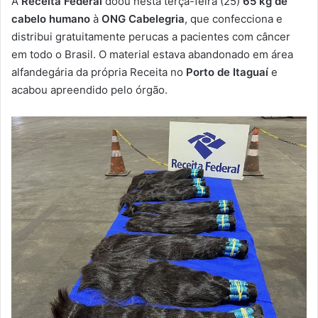
A
Receita Federal
doou nesta terça-feira (25)
65 kg de
-
cabelo humano
à
ONG Cabelegria
, que confecciona e
m
distribui gratuitamente perucas a pacientes com câncer
a
em todo o Brasil. O material estava abandonado em área
i
alfandegária da própria Receita no
Porto de Itaguaí
e
l
acabou apreendido pelo órgão.