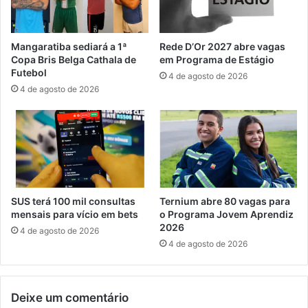
m
d
n
e
o
P
Mangaratiba sediará a 1ª
Rede D’Or 2027 abre vagas
c
r
Copa Bris Belga Cathala de
em Programa de Estágio
l
e
Futebol
4 de agosto de 2026
i
v
4 de agosto de 2026
m
i
a
d
d
ê
a
n
C
c
o
i
p
a
a
a
SUS terá 100 mil consultas
Ternium abre 80 vagas para
d
b
mensais para vício em bets
o Programa Jovem Aprendiz
o
r
2026
4 de agosto de 2026
M
e
4 de agosto de 2026
u
c
n
o
d
n
Deixe um comentário
o
c