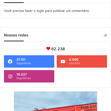
F
u
e
r
Você precisa fazer o
login
para publicar um comentário.
m
s
i
o
n
p
i
ú
n
b
Nossas redes
a
l
i
62.238
c
o
c
37.151
6.060
Seguidores
Inscritos
o
m
19.027
1
Seguidores
2
v
a
g
a
s