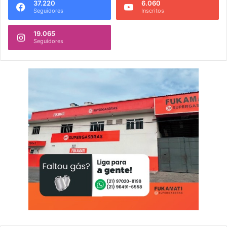
37.220
6.060
Seguidores
Inscritos
19.065
Seguidores