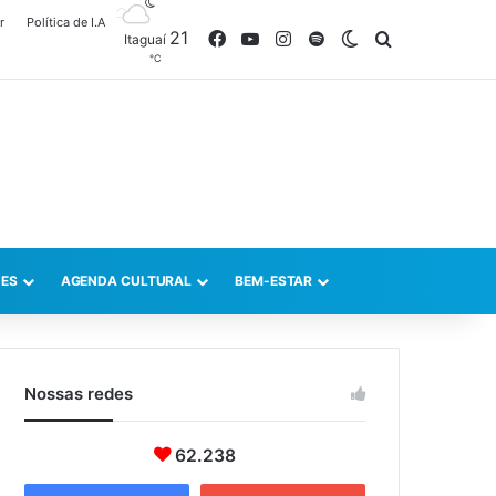
r
Política de I.A
21
Facebook
YouTube
Instagram
Spotify
Switch skin
Procurar po
Itaguaí
℃
ES
AGENDA CULTURAL
BEM-ESTAR
Nossas redes
62.238