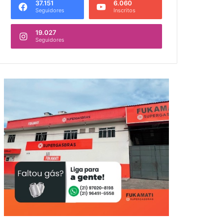
37.151
6.060
Seguidores
Inscritos
19.027
Seguidores