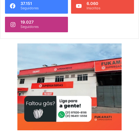
37.151
6.060
Seguidores
Inscritos
19.027
Seguidores