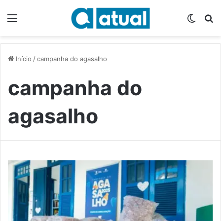
Menu
Switch
P
Início
/
campanha do agasalho
campanha do
agasalho