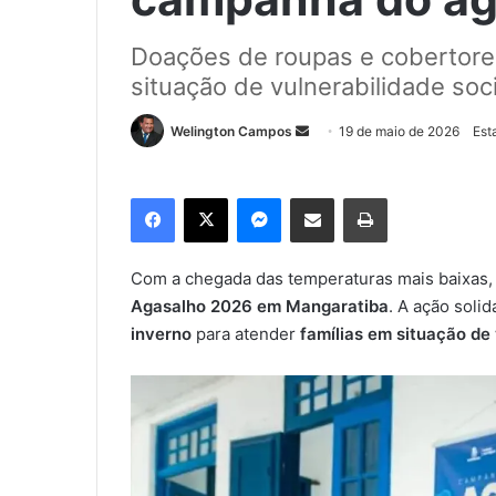
Doações de roupas e cobertores
situação de vulnerabilidade so
Welington Campos
M
19 de maio de 2026
Est
a
n
Facebook
X
Messenger
Compartilhar via e-mail
Imprimir
d
e
u
Com a chegada das temperaturas mais baixas,
m
Agasalho 2026 em Mangaratiba
. A ação soli
e
inverno
para atender
famílias em situação de 
-
m
a
i
l