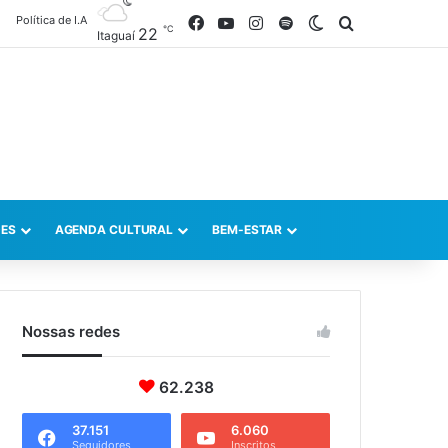
Política de I.A
Facebook
YouTube
Instagram
Spotify
Switch skin
Procurar po
℃
22
Itaguaí
ES
AGENDA CULTURAL
BEM-ESTAR
Nossas redes
62.238
37.151
6.060
Seguidores
Inscritos