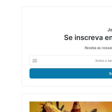
Jo
Se inscreva e
Receba as nossas 
I
n
s
i
r
a
o
s
e
E
u
s
e