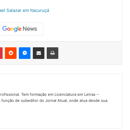
ael Salazar em Itacuruçá
Pinterest
Reddit
Messenger
Compartilhar via e-mail
Imprimir
rofissional. Tem formação em Licenciatura em Letras –
 função de subeditor do Jornal Atual, onde atua desde sua