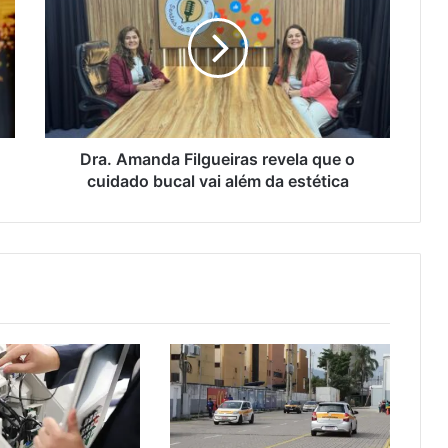
a
.
A
m
a
n
d
a
Dra. Amanda Filgueiras revela que o
F
cuidado bucal vai além da estética
i
l
g
u
e
i
r
a
s
r
e
v