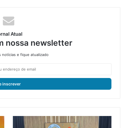
rnal Atual
m nossa newsletter
notícias e fique atualizado
D
r