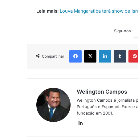
Leia mais:
Louva Mangaratiba terá show de Isr
Siga-nos
Facebook
X
Linkedin
Tumblr
Compartilhar
Welington Campos
Welington Campos é jornalista p
Português e Espanhol. Exerce a
fundação em 2001.
Lin
ke
din