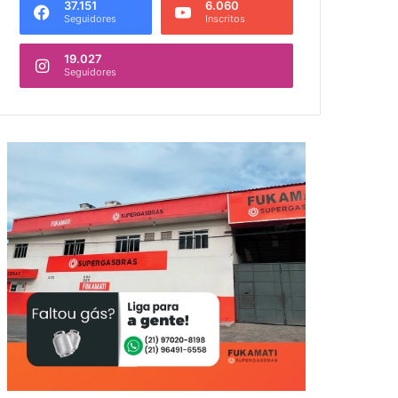
37.151
6.060
Seguidores
Inscritos
19.027
Seguidores