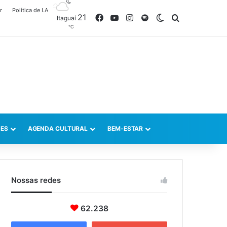
r
Política de I.A
21
Facebook
YouTube
Instagram
Spotify
Switch skin
Procurar po
Itaguaí
℃
ES
AGENDA CULTURAL
BEM-ESTAR
Nossas redes
62.238