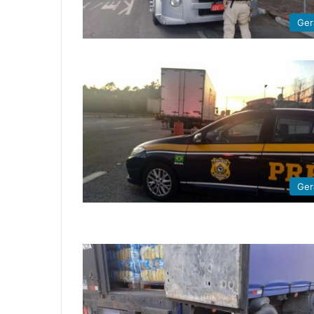
Ger
Ger