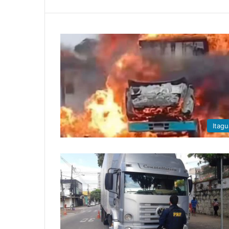
Itagu