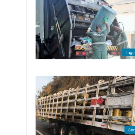
Itagu
Ger