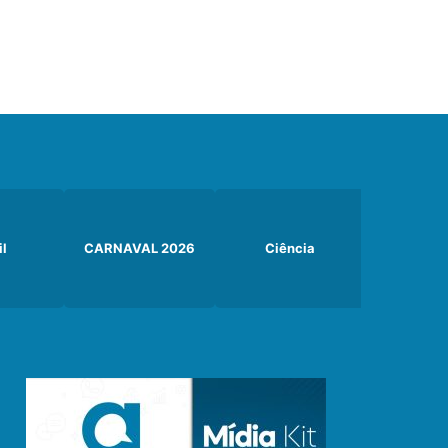
il
CARNAVAL 2026
Ciência
Curiosi