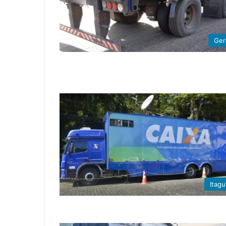
Ger
Itagu