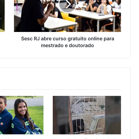
R
J
a
b
r
e
Sesc RJ abre curso gratuito online para
c
mestrado e doutorado
u
r
s
o
g
r
a
t
u
i
t
o
o
n