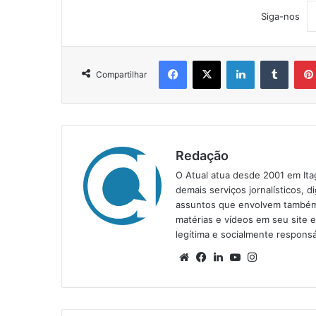
Siga-nos
Facebook
X
Linkedin
Tumblr
Compartilhar
Redação
O Atual atua desde 2001 em Ita
demais serviços jornalísticos, d
assuntos que envolvem também a
matérias e vídeos em seu site 
legítima e socialmente responsá
We
Fa
Lin
Yo
Ins
bsi
ce
ke
uT
tag
te
bo
din
ub
ra
ok
e
m