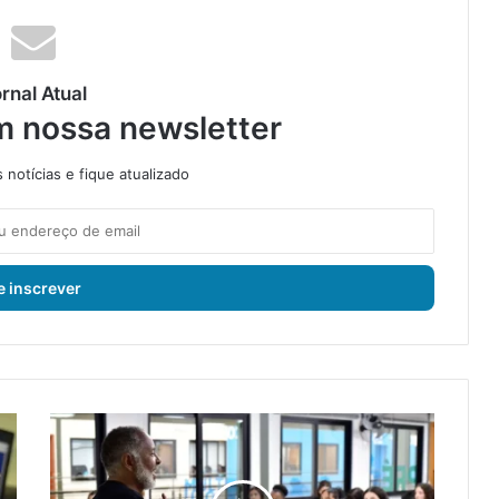
rnal Atual
m nossa newsletter
notícias e fique atualizado
S
e
s
c