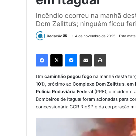
Incêndio ocorreu na manhã dest
Dom Zelittu’s; ninguém ficou fer
Redação
M
4 de novembro de 2025
Esta maté
a
n
Facebook
X
Messenger
Compartilhar via e-mail
Imprimir
d
e
u
Um
caminhão pegou fogo
na manhã desta terç
m
101)
, próximo ao
Complexo Dom Zelittu’s, em I
e
Polícia Rodoviária Federal
(PRF), o incidente 
-
Bombeiros de Itaguaí foram acionadas para c
m
concessionária CCR RioSP e da corporação mili
a
i
l