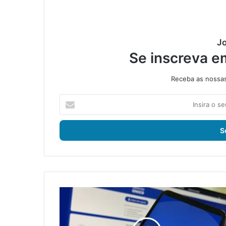
Jo
Se inscreva e
Receba as nossas 
I
n
s
i
r
a
o
s
e
I
u
t
e
a
n
g