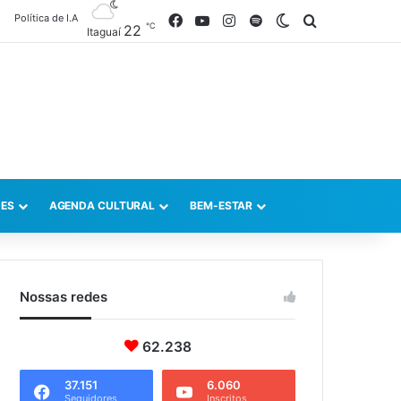
Política de I.A
Facebook
YouTube
Instagram
Spotify
Switch skin
Procurar po
℃
22
Itaguaí
ES
AGENDA CULTURAL
BEM-ESTAR
Nossas redes
62.238
37.151
6.060
Seguidores
Inscritos