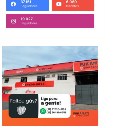
37.151
6.060
Seguidores
Inscritos
19.027
Seguidores