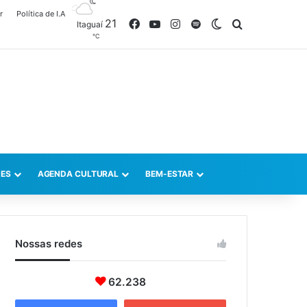
r
Política de I.A
21
Facebook
YouTube
Instagram
Spotify
Switch skin
Procurar po
Itaguaí
℃
ES
AGENDA CULTURAL
BEM-ESTAR
Nossas redes
62.238