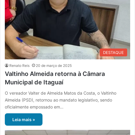
DESTAQUE
Renato Reis
20 de março de 2025
Valtinho Almeida retorna à Câmara
Municipal de Itaguaí
O vereador Valter de Almeida Matos da Costa, o Valtinho
Almeida (PSD), retornou ao mandato legislativo, sendo
oficialmente empossado em…
Leia mais »