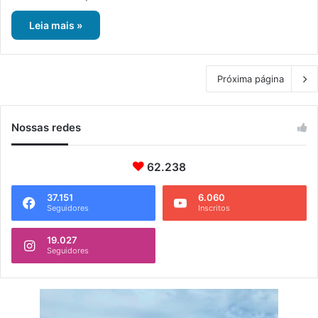
Leia mais »
Próxima página
Nossas redes
62.238
37.151
6.060
Seguidores
Inscritos
19.027
Seguidores