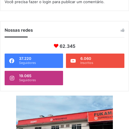
Você precisa fazer o
login
para publicar um comentário.
r
d
a
e
l
e
f
e
Nossas redes
i
t
62.345
o
e
37.220
6.060
s
Seguidores
Inscritos
t
u
19.065
f
Seguidores
a