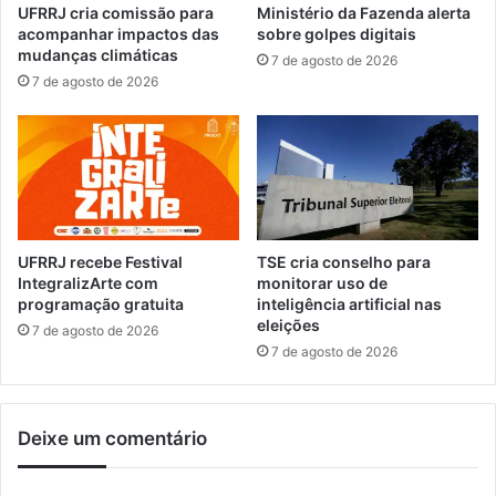
UFRRJ cria comissão para
Ministério da Fazenda alerta
d
e
acompanhar impactos das
sobre golpes digitais
o
8
mudanças climáticas
7 de agosto de 2026
a
0
7 de agosto de 2026
d
%
o
a
s
s
p
e
e
m
l
i
a
s
R
s
UFRRJ recebe Festival
TSE cria conselho para
e
õ
IntegralizArte com
monitorar uso de
c
e
programação gratuita
inteligência artificial nas
e
eleições
s
7 de agosto de 2026
i
d
7 de agosto de 2026
t
e
a
g
F
a
Deixe um comentário
e
s
d
e
e
s