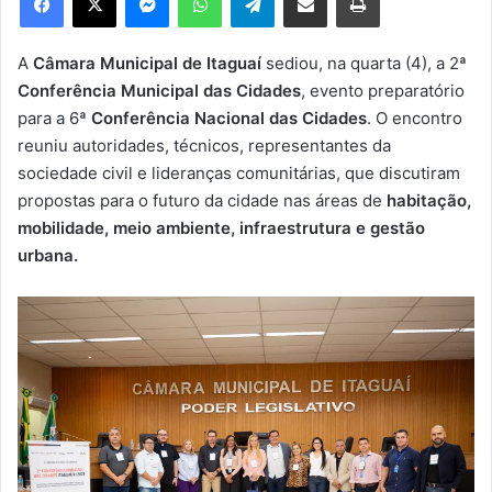
u
m
e
A
Câmara Municipal de Itaguaí
sediou, na quarta (4), a 2ª
-
Conferência Municipal das
Cidades
, evento preparatório
m
para a 6ª
Conferência Nacional das Cidades
. O encontro
a
reuniu autoridades, técnicos, representantes da
i
sociedade civil e lideranças comunitárias, que discutiram
l
propostas para o futuro da cidade nas áreas de
habitação,
mobilidade, meio ambiente, infraestrutura e gestão
urbana.