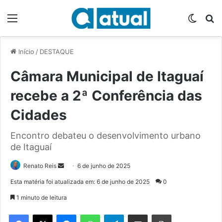
Menu
Switch
P
Início
/
DESTAQUE
Câmara Municipal de Itaguaí
recebe a 2ª Conferência das
Cidades
Encontro debateu o desenvolvimento urbano
de Itaguaí
Renato Reis
M
6 de junho de 2025
a
Esta matéria foi atualizada em: 6 de junho de 2025
0
n
1 minuto de leitura
d
e
Facebook
X
Messenger
WhatsApp
Telegram
Compartilhar via e-mail
Imprimir