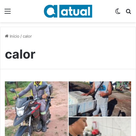
Menu
Switch
P
Início
/
calor
calor