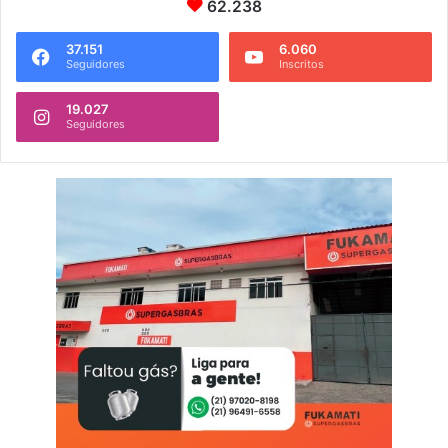
62.238
37.151
6.060
Seguidores
Inscritos
19.027
Seguidores