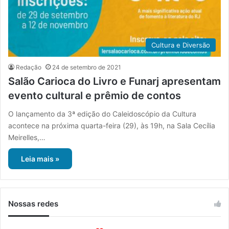
Cultura e Diversão
Redação
24 de setembro de 2021
Salão Carioca do Livro e Funarj apresentam
evento cultural e prêmio de contos
O lançamento da 3ª edição do Caleidoscópio da Cultura
acontece na próxima quarta-feira (29), às 19h, na Sala Cecília
Meirelles,…
Leia mais »
Nossas redes