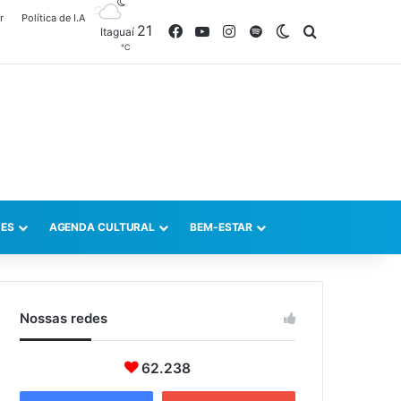
r
Política de I.A
21
Facebook
YouTube
Instagram
Spotify
Switch skin
Procurar po
Itaguaí
℃
ES
AGENDA CULTURAL
BEM-ESTAR
Nossas redes
62.238