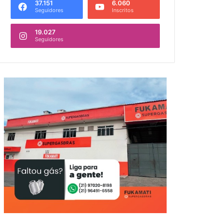
37.151
6.060
Seguidores
Inscritos
19.027
Seguidores