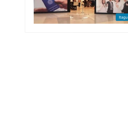
Itagu