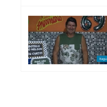
Itagu