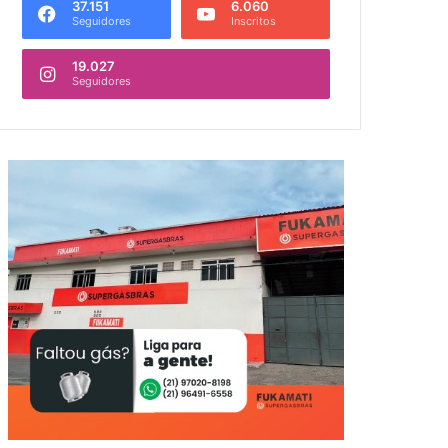
37.151
6.060
Seguidores
Inscritos
19.027
Seguidores