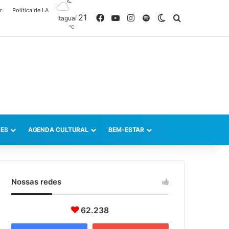
r
Política de I.A
21
Facebook
YouTube
Instagram
Spotify
Switch skin
Procurar po
Itaguaí
℃
ES
AGENDA CULTURAL
BEM-ESTAR
Nossas redes
62.238