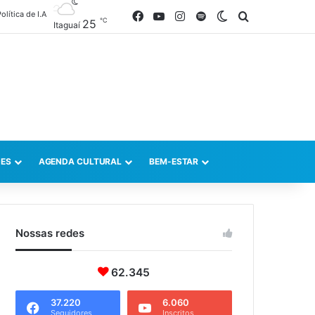
olítica de I.A
Facebook
YouTube
Instagram
Spotify
Switch skin
Procurar po
℃
25
Itaguaí
ES
AGENDA CULTURAL
BEM-ESTAR
Nossas redes
62.345
37.220
6.060
Seguidores
Inscritos