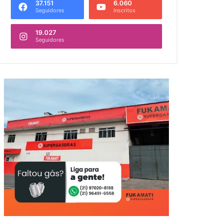
37.151
6.060
Seguidores
Inscritos
19.027
Seguidores