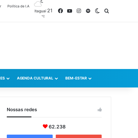
r
Política de I.A
21
Facebook
YouTube
Instagram
Spotify
Switch skin
Procurar po
Itaguaí
℃
ES
AGENDA CULTURAL
BEM-ESTAR
Nossas redes
62.238