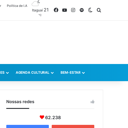
r
Política de I.A
21
Facebook
YouTube
Instagram
Spotify
Switch skin
Procurar po
Itaguaí
℃
ES
AGENDA CULTURAL
BEM-ESTAR
Nossas redes
62.238