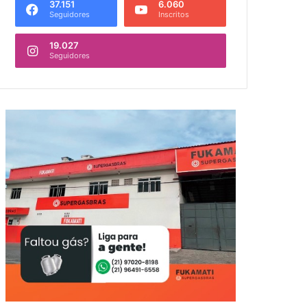
37.151
6.060
Seguidores
Inscritos
19.027
Seguidores