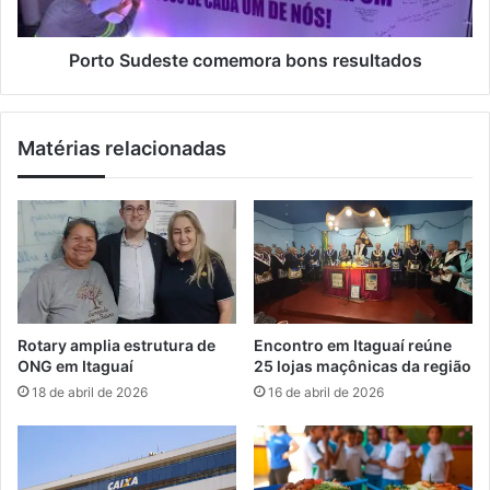
d
e
s
Porto Sudeste comemora bons resultados
t
e
c
Matérias relacionadas
o
m
e
m
o
r
a
b
o
Rotary amplia estrutura de
Encontro em Itaguaí reúne
n
ONG em Itaguaí
25 lojas maçônicas da região
s
18 de abril de 2026
16 de abril de 2026
r
e
s
u