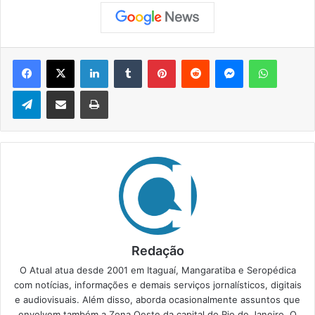
Facebook
X
Linkedin
Tumblr
Pinterest
Reddit
Messenger
WhatsApp
Telegram
Compartilhar via e-mail
Imprimir
Redação
O Atual atua desde 2001 em Itaguaí, Mangaratiba e Seropédica
com notícias, informações e demais serviços jornalísticos, digitais
e audiovisuais. Além disso, aborda ocasionalmente assuntos que
envolvem também a Zona Oeste da capital do Rio de Janeiro. O