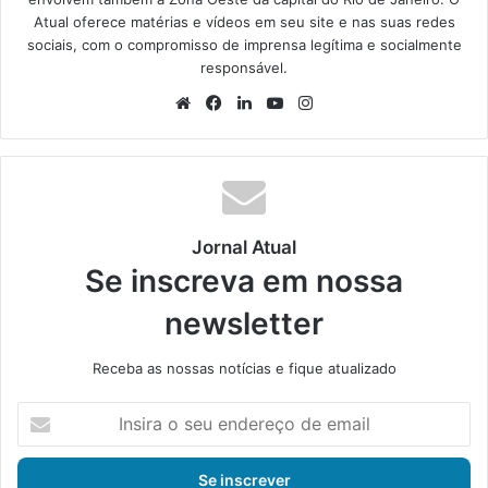
Atual oferece matérias e vídeos em seu site e nas suas redes
sociais, com o compromisso de imprensa legítima e socialmente
responsável.
We
Fa
Lin
Yo
Ins
bsi
ce
ke
uT
tag
te
bo
din
ub
ra
ok
e
m
Jornal Atual
Se inscreva em nossa
newsletter
Receba as nossas notícias e fique atualizado
I
n
s
i