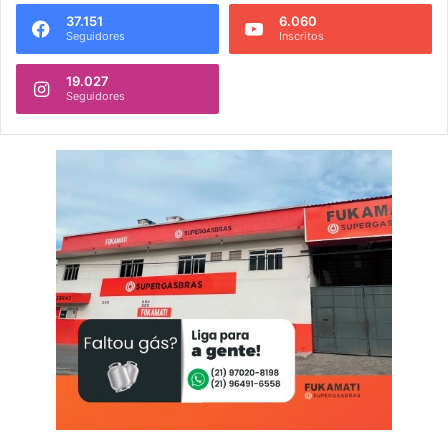
37.151
6.060
Seguidores
Inscritos
19.027
Seguidores