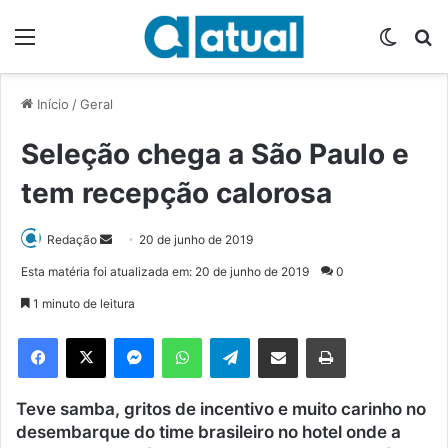
Menu
Switch
P
Início
/
Geral
Seleção chega a São Paulo e
tem recepção calorosa
Redação
M
20 de junho de 2019
a
Esta matéria foi atualizada em: 20 de junho de 2019
0
n
1 minuto de leitura
d
e
Facebook
X
Messenger
WhatsApp
Telegram
Compartilhar via e-mail
Imprimir
u
m
Teve samba, gritos de incentivo e muito carinho no
e
desembarque do time brasileiro no hotel onde a
-