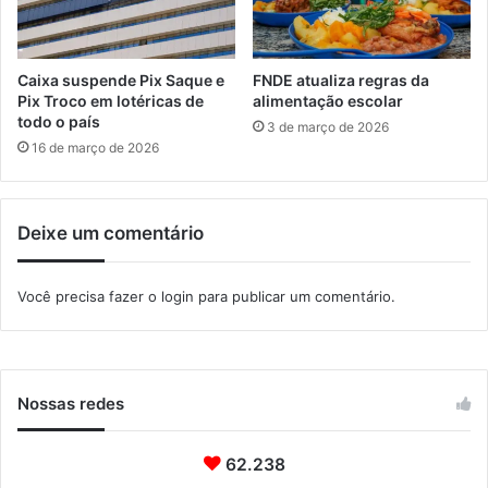
l
t
a
d
Caixa suspende Pix Saque e
FNDE atualiza regras da
o
Pix Troco em lotéricas de
alimentação escolar
s
todo o país
3 de março de 2026
16 de março de 2026
Deixe um comentário
Você precisa fazer o
login
para publicar um comentário.
Nossas redes
62.238