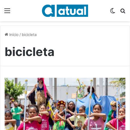
Menu
Switch
P
Início
/
bicicleta
bicicleta