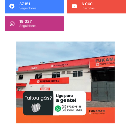
37.151
6.060
Seguidores
Inscritos
19.027
Seguidores