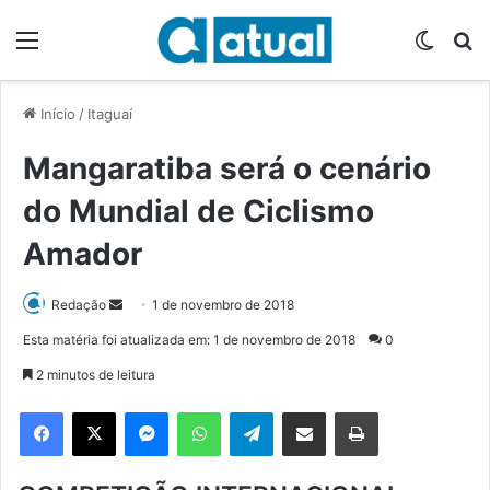
Menu
Switch
P
Início
/
Itaguaí
Mangaratiba será o cenário
do Mundial de Ciclismo
Amador
Redação
M
1 de novembro de 2018
a
Esta matéria foi atualizada em: 1 de novembro de 2018
0
n
2 minutos de leitura
d
e
Facebook
X
Messenger
WhatsApp
Telegram
Compartilhar via e-mail
Imprimir
u
m
e