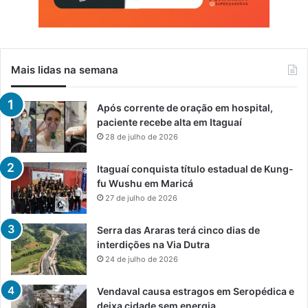
r
o
p
é
d
Mais lidas na semana
i
c
a
Após corrente de oração em hospital,
paciente recebe alta em Itaguaí
28 de julho de 2026
Itaguaí conquista título estadual de Kung-
fu Wushu em Maricá
27 de julho de 2026
Serra das Araras terá cinco dias de
interdições na Via Dutra
24 de julho de 2026
Vendaval causa estragos em Seropédica e
deixa cidade sem energia