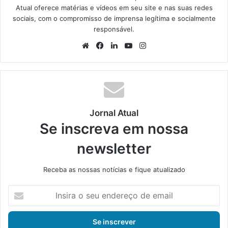
Atual oferece matérias e vídeos em seu site e nas suas redes
sociais, com o compromisso de imprensa legítima e socialmente
responsável.
We
Fa
Lin
Yo
Ins
bsi
ce
ke
uT
tag
te
bo
din
ub
ra
ok
e
m
Jornal Atual
Se inscreva em nossa
newsletter
Receba as nossas notícias e fique atualizado
I
n
s
i