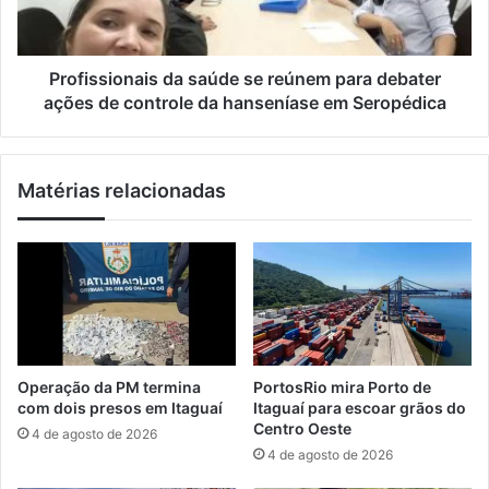
c
s
o
i
n
o
t
n
Profissionais da saúde se reúnem para debater
r
a
ações de controle da hanseníase em Seropédica
a
i
e
s
x
d
Matérias relacionadas
t
a
r
s
a
a
ç
ú
ã
d
o
e
e
s
v
e
e
r
Operação da PM termina
PortosRio mira Porto de
n
e
com dois presos em Itaguaí
Itaguaí para escoar grãos do
d
ú
Centro Oeste
4 de agosto de 2026
a
n
4 de agosto de 2026
i
e
l