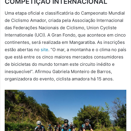
COMPETIÇÃO INTERNACIONAL
-
Uma etapa oficial e classificatória do Campeonato Mundial
m
de Ciclismo Amador, criada pela Associação Internacional
a
das Federações Nacionais de Ciclismo, Union Cycliste
i
Internationale (UCI). A Gran Fondo, que acontece em cinco
l
continentes, será realizada em Mangaratiba. As inscrições
estão abertas no
site
. “O mar, a montanha e o clima no país
que está entre os cinco maiores mercados consumidores
de bicicletas do mundo tornam este circuito inédito e
inesquecível”. Afirmou Gabriela Monteiro de Barros,
organizadora do evento, ciclista amadora há 15 anos.