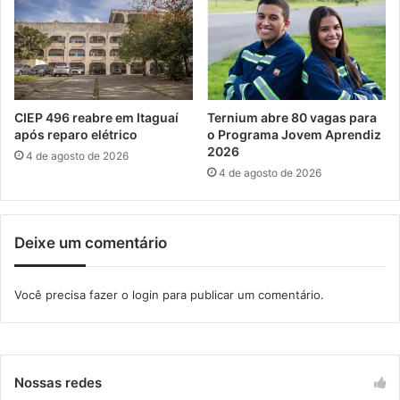
m
e
p
g
a
a
r
l
a
d
d
e
e
CIEP 496 reabre em Itaguaí
Ternium abre 80 vagas para
a
b
após reparo elétrico
o Programa Jovem Aprendiz
r
a
2026
4 de agosto de 2026
e
t
4 de agosto de 2026
i
e
a
r
n
a
Deixe um comentário
a
ç
Z
õ
o
e
Você precisa fazer o
login
para publicar um comentário.
n
s
a
d
O
e
e
c
s
o
Nossas redes
t
n