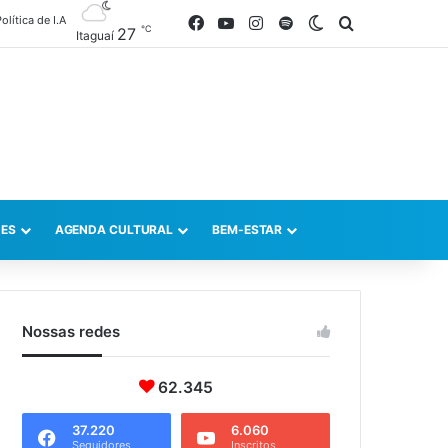
olítica de I.A
Facebook
YouTube
Instagram
Spotify
Switch skin
Procurar po
℃
27
Itaguaí
ES
AGENDA CULTURAL
BEM-ESTAR
Nossas redes
62.345
37.220
6.060
Seguidores
Inscritos