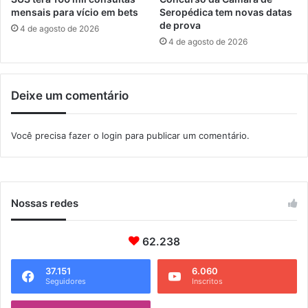
l
M
mensais para vício em bets
Seropédica tem novas datas
e
a
de prova
4 de agosto de 2026
t
n
4 de agosto de 2026
a
g
s
a
e
r
Deixe um comentário
l
a
e
t
t
i
Você precisa fazer o
login
para publicar um comentário.
i
b
v
a
a
Nossas redes
62.238
37.151
6.060
Seguidores
Inscritos