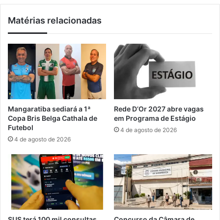
o
d
U
Matérias relacionadas
o
r
r
u
e
b
s
u
p
s
a
e
r
r
a
á
f
i
Mangaratiba sediará a 1ª
Rede D’Or 2027 abre vagas
o
n
Copa Bris Belga Cathala de
em Programa de Estágio
r
a
Futebol
4 de agosto de 2026
t
u
4 de agosto de 2026
a
g
l
u
e
r
c
a
e
d
r
o
c
e
o
m
SUS terá 100 mil consultas
Concurso da Câmara de