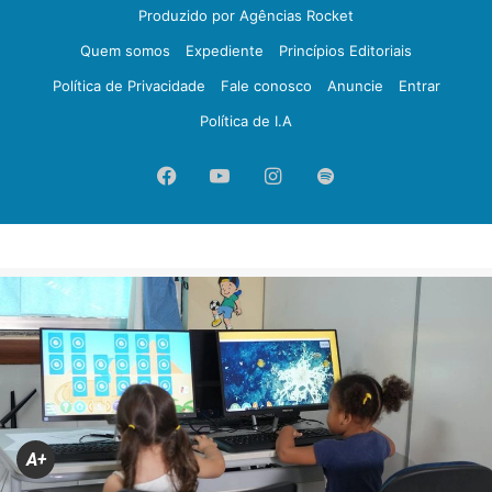
Produzido por Agências Rocket
Quem somos
Expediente
Princípios Editoriais
Política de Privacidade
Fale conosco
Anuncie
Entrar
Política de I.A
Facebook
YouTube
Instagram
Spotify
A+