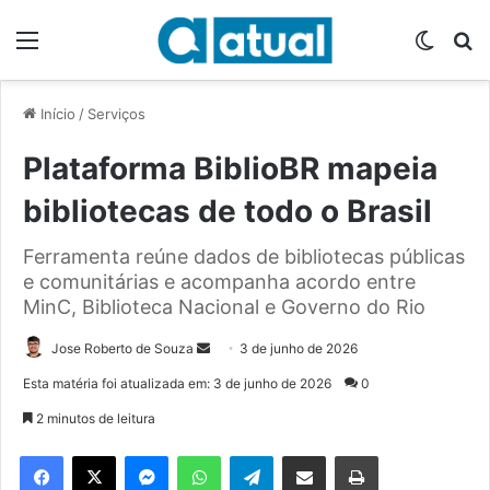
Menu
Switch
P
Início
/
Serviços
Plataforma BiblioBR mapeia
bibliotecas de todo o Brasil
Ferramenta reúne dados de bibliotecas públicas
e comunitárias e acompanha acordo entre
MinC, Biblioteca Nacional e Governo do Rio
Jose Roberto de Souza
M
3 de junho de 2026
a
Esta matéria foi atualizada em: 3 de junho de 2026
0
n
2 minutos de leitura
d
e
Facebook
X
Messenger
WhatsApp
Telegram
Compartilhar via e-mail
Imprimir
u