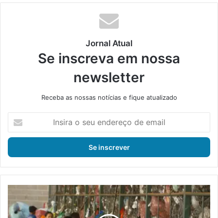
Jornal Atual
Se inscreva em nossa
newsletter
Receba as nossas notícias e fique atualizado
I
n
s
i
r
a
o
s
I
e
t
u
a