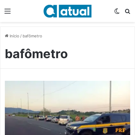
Menu
Switch
P
Início
/
bafômetro
bafômetro