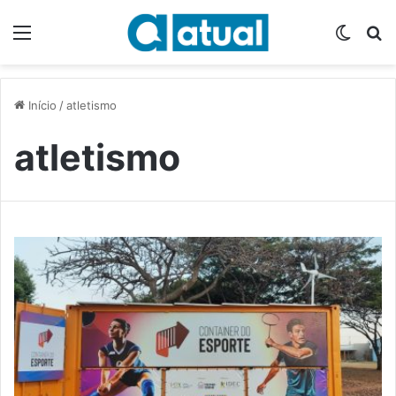
Menu
Switch
P
Início
/
atletismo
atletismo