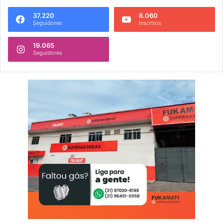
37.220
6.060
Seguidores
Inscritos
19.065
Seguidores