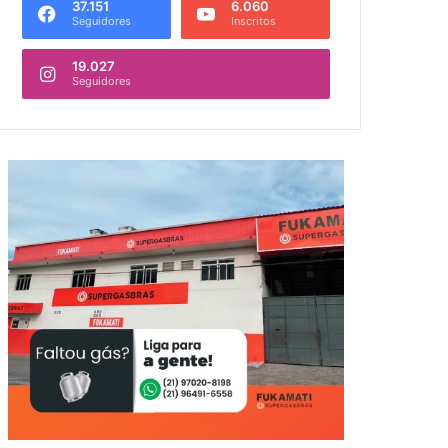
37.151
6.060
Seguidores
Inscritos
19.027
Seguidores