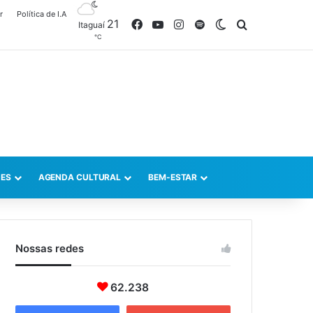
r
Política de I.A
21
Facebook
YouTube
Instagram
Spotify
Switch skin
Procurar po
Itaguaí
℃
ES
AGENDA CULTURAL
BEM-ESTAR
Nossas redes
62.238