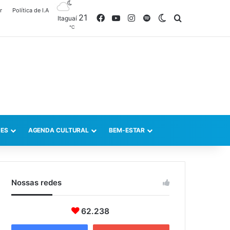
r
Política de I.A
21
Facebook
YouTube
Instagram
Spotify
Switch skin
Procurar po
Itaguaí
℃
ES
AGENDA CULTURAL
BEM-ESTAR
Nossas redes
62.238