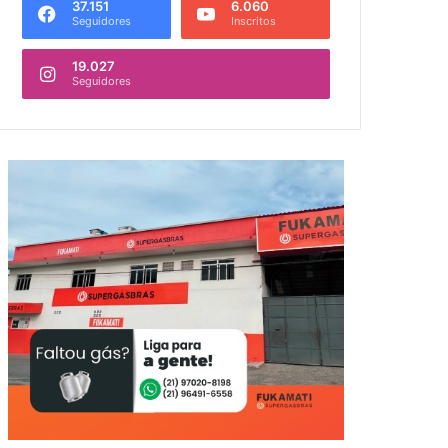
37.151
6.060
Seguidores
Inscritos
19.027
Seguidores