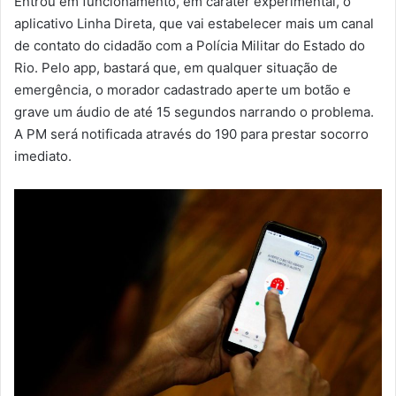
Entrou em funcionamento, em caráter experimental, o
-
aplicativo Linha Direta, que vai estabelecer mais um canal
m
de contato do cidadão com a Polícia Militar do Estado do
a
Rio. Pelo app, bastará que, em qualquer situação de
i
emergência, o morador cadastrado aperte um botão e
l
grave um áudio de até 15 segundos narrando o problema.
A PM será notificada através do 190 para prestar socorro
imediato.