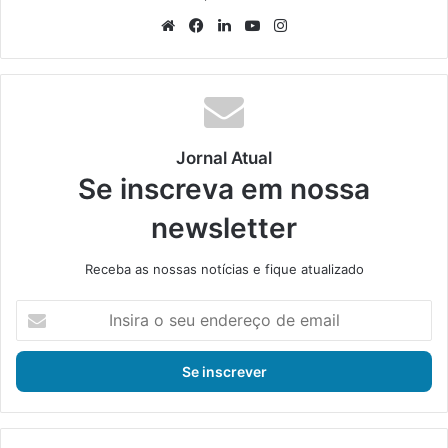
We
Fa
Lin
Yo
Ins
bsi
ce
ke
uT
tag
te
bo
din
ub
ra
ok
e
m
Jornal Atual
Se inscreva em nossa
newsletter
Receba as nossas notícias e fique atualizado
I
n
s
i
r
a
o