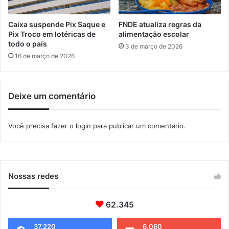
o
ç
t
ã
Caixa suspende Pix Saque e
FNDE atualiza regras da
o
o
Pix Troco em lotéricas de
alimentação escolar
c
d
todo o país
3 de março de 2026
o
a
16 de março de 2026
l
F
a
e
d
i
o
Deixe um comentário
r
n
a
a
M
Você precisa fazer o
login
para publicar um comentário.
C
u
â
n
m
d
a
o
r
Nossas redes
a
d
e
62.345
I
t
37.220
6.060