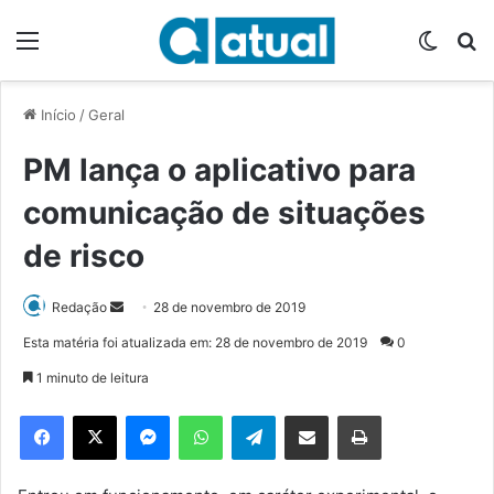
Menu
Switch
P
Início
/
Geral
PM lança o aplicativo para
comunicação de situações
de risco
Redação
M
28 de novembro de 2019
a
Esta matéria foi atualizada em: 28 de novembro de 2019
0
n
1 minuto de leitura
d
e
Facebook
X
Messenger
WhatsApp
Telegram
Compartilhar via e-mail
Imprimir
u
m
e