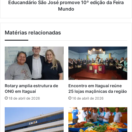
o
i
Educandário São José promove 10º edição da Feira
d
o
Mundo
o
S
p
ã
r
o
Matérias relacionadas
e
J
f
o
e
s
i
é
t
p
o
r
C
o
h
m
a
o
Rotary amplia estrutura de
Encontro em Itaguaí reúne
r
v
ONG em Itaguaí
25 lojas maçônicas da região
l
e
18 de abril de 2026
16 de abril de 2026
i
1
n
0
h
º
o
e
p
d
r
i