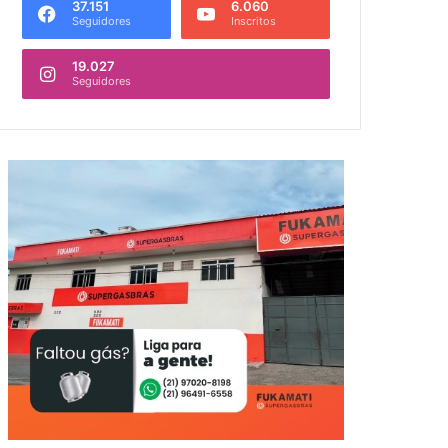
37.151
6.060
Seguidores
Inscritos
19.027
Seguidores