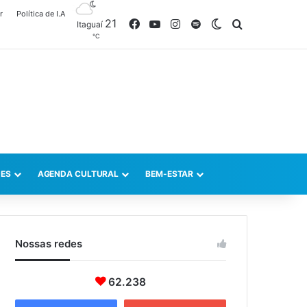
r
Política de I.A
21
Facebook
YouTube
Instagram
Spotify
Switch skin
Procurar po
Itaguaí
℃
ES
AGENDA CULTURAL
BEM-ESTAR
Nossas redes
62.238