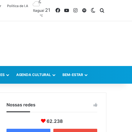
r
Política de I.A
21
Facebook
YouTube
Instagram
Spotify
Switch skin
Procurar po
Itaguaí
℃
ES
AGENDA CULTURAL
BEM-ESTAR
Nossas redes
62.238