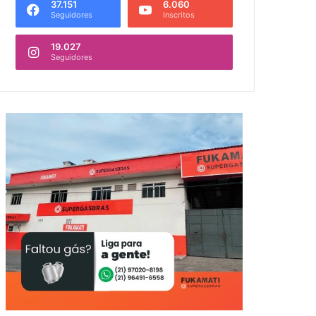
37.151
6.060
Seguidores
Inscritos
19.027
Seguidores