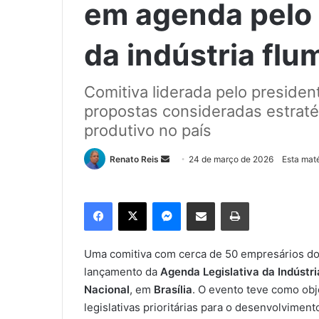
em agenda pelo
da indústria fl
Comitiva liderada pelo preside
propostas consideradas estraté
produtivo no país
Renato Reis
M
24 de março de 2026
Esta maté
a
n
Facebook
X
Messenger
Compartilhar via e-mail
Imprimir
d
e
u
Uma comitiva com cerca de 50 empresários d
m
lançamento da
Agenda Legislativa da Indústr
e
Nacional
, em
Brasília
. O evento teve como obj
-
legislativas prioritárias para o desenvolviment
m