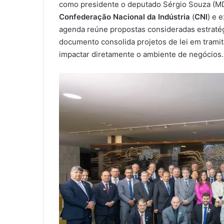
como presidente o deputado Sérgio Souza (MD
a
Confederação Nacional da Indústria
(
CNI
) e 
i
agenda reúne propostas consideradas estratégi
l
documento consolida projetos de lei em trami
impactar diretamente o ambiente de negócios.