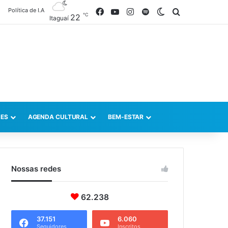
Política de I.A
Facebook
YouTube
Instagram
Spotify
Switch skin
Procurar po
℃
22
Itaguaí
ES
AGENDA CULTURAL
BEM-ESTAR
Nossas redes
62.238
37.151
6.060
Seguidores
Inscritos